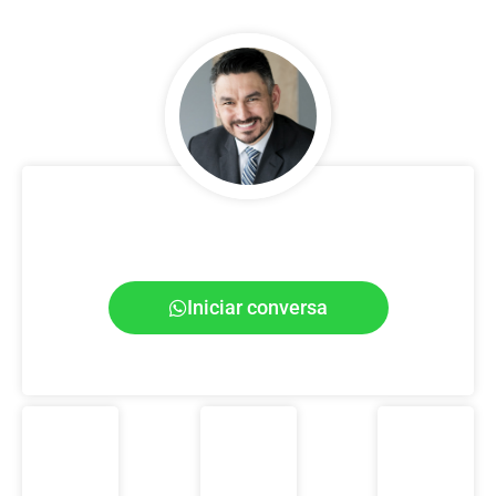
Junior Della Mea
CEO Plataforma JDMX, Estrategista Digital,
Palestrante e Consultor de Marketing e Vendas
Iniciar conversa
junior@jdmx.com.br