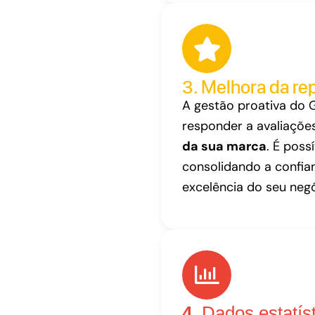
3. Melhora da re
A gestão proativa do 
responder a avaliaçõ
da sua marca
. É poss
consolidando a confia
excelência do seu negó
4.
Dados estatíst