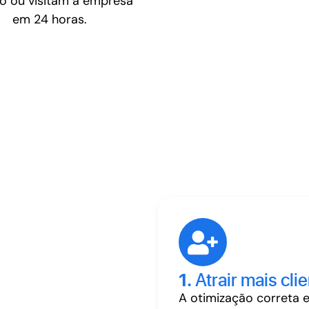
ão ou visitam a empresa
em 24 horas.
1.
Atrair mais cli
A otimização correta 