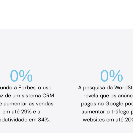
0
%
0
%
undo a Forbes, o uso
A pesquisa da WordS
az de um sistema CRM
revela que os anúnc
e aumentar as vendas
pagos no Google p
em até 29% e a
aumentar o tráfego 
odutividade em 34%.
websites em até 20